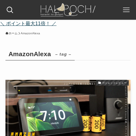
＼ ポイント最大11倍！ ／
ホーム
AmazonAlexa
AmazonAlexa
– tag –
ガジェットレビュー